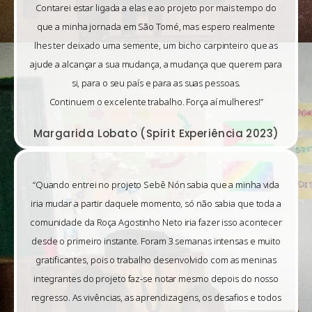
Contarei estar ligada a elas e ao projeto por mais tempo do
que a minha jornada em São Tomé, mas espero realmente
lhes ter deixado uma semente, um bicho carpinteiro que as
ajude a alcançar a sua mudança, a mudança que querem para
si, para o seu país e para as suas pessoas.
Continuem o excelente trabalho. Força aí mulheres!”
Margarida Lobato (Spirit Experiência 2023)
“Quando entrei no projeto Sebê Nón sabia que a minha vida
iria mudar a partir daquele momento, só não sabia que toda a
comunidade da Roça Agostinho Neto iria fazer isso acontecer
desde o primeiro instante. Foram 3 semanas intensas e muito
gratificantes, pois o trabalho desenvolvido com as meninas
integrantes do projeto faz-se notar mesmo depois do nosso
regresso. As vivências, as aprendizagens, os desafios e todos