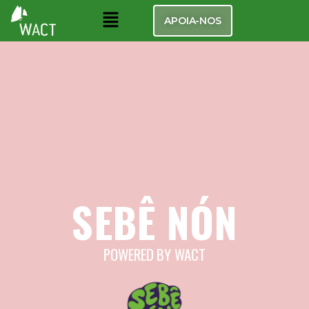
APOIA-NOS
SEBÊ NÓN
POWERED BY WACT