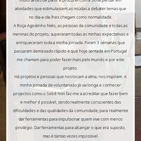
muito antes de partir e procurei com a Sofia pensar em
atividades que estimulassem as miúdas a debater temas que
no dia-a-dia lhes chegam como normalidade.
A Roça Agostinho Neto, as pessoas da comunidade e todas as
meninas do projeto, superaram todas as minhas expectativas e
enriqueceram toda a minha jornada. Foram 3 semanas que
passaram demasiado rápido e que hoje sentada em Portugal
me chamam para poder fazer mais pelo mundo e por este
projeto.
Há projetos e pessoas que nos tocam a alma, nos inspiram. A
minha jornada de voluntariado já vai longa e conhecer
projectos como o Sebê Nón faz-me a acreditar que fazer bem
e melhor é possível, sendo realmente conscientes das
dificuldades e das qualidades da comunidade, para realmente
dar ferramentas para impulsionar quem vive com menos
privilégio. Dar ferramentas para alcançar o que era suposto,
mas é tantas vezes impossível.