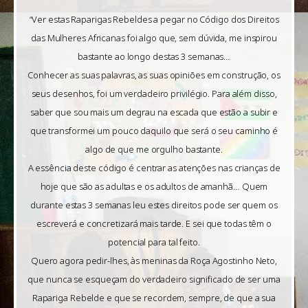
“Ver estas Raparigas Rebeldes a pegar no Código dos Direitos
das Mulheres Africanas foi algo que, sem dúvida, me inspirou
bastante ao longo destas 3 semanas…
Conhecer as suas palavras, as suas opiniões em construção, os
seus desenhos, foi um verdadeiro privilégio. Para além disso,
saber que sou mais um degrau na escada que estão a subir e
que transformei um pouco daquilo que será o seu caminho é
algo de que me orgulho bastante.
A essência deste código é centrar as atenções nas crianças de
hoje que são as adultas e os adultos de amanhã… Quem
durante estas 3 semanas leu estes direitos pode ser quem os
escreverá e concretizará mais tarde. E sei que todas têm o
potencial para tal feito.
Quero agora pedir-lhes, às meninas da Roça Agostinho Neto,
que nunca se esqueçam do verdadeiro significado de ser uma
Rapariga Rebelde e que se recordem, sempre, de que a sua